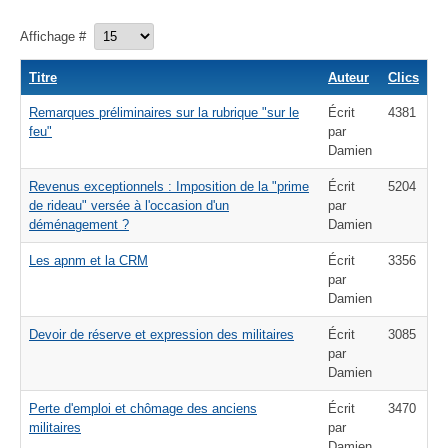
Affichage #
Titre
Auteur
Clics
Remarques préliminaires sur la rubrique "sur le
Écrit
4381
feu"
par
Damien
Revenus exceptionnels : Imposition de la "prime
Écrit
5204
de rideau" versée à l'occasion d'un
par
déménagement ?
Damien
Les apnm et la CRM
Écrit
3356
par
Damien
Devoir de réserve et expression des militaires
Écrit
3085
par
Damien
Perte d'emploi et chômage des anciens
Écrit
3470
militaires
par
Damien